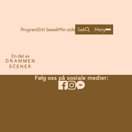
Søk
Meny
Program
Ditt besøk
Min side
En del av
Følg oss på sosiale medier: