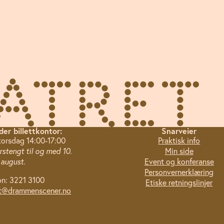
der billettkontor:
Snarveier
torsdag 14:00-17:00
Praktisk info
stengt til og med 10.
Min side
august.
Event og konferanse
Personvernerklæring
on: 3221 3100
Etiske retningslinjer
tt@drammenscener.no