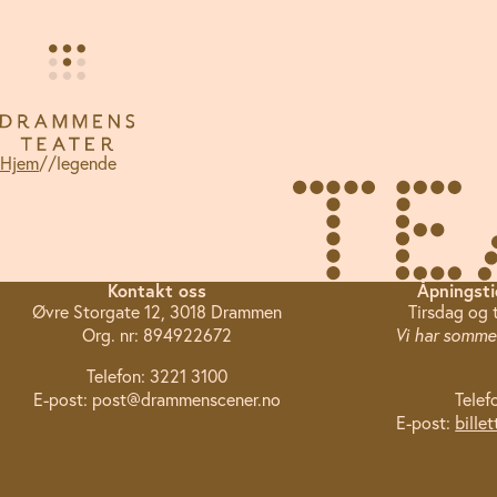
Hopp
til
innhold
Hjem
//
legende
Kontakt oss
Åpningsti
Øvre Storgate 12, 3018 Drammen
Tirsdag og 
Org. nr: 894922672
Vi har sommer
Telefon: 3221 3100
E-post: post@drammenscener.no
Telef
E-post:
bille