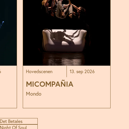
6
Hovedscenen
13. sep 2026
MICOMPAÑIA
Mondo
Det Betales
Night Of Soul