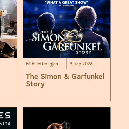
Hovedscenen
9. sep 2026
Få billetter igjen
The Simon & Garfunkel
Story