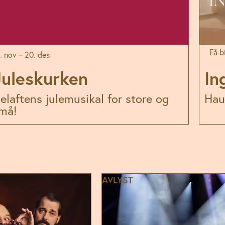
Få bi
. nov – 20. des
Juleskurken
In
elaftens julemusikal for store og
Hau
må!
AVLYST