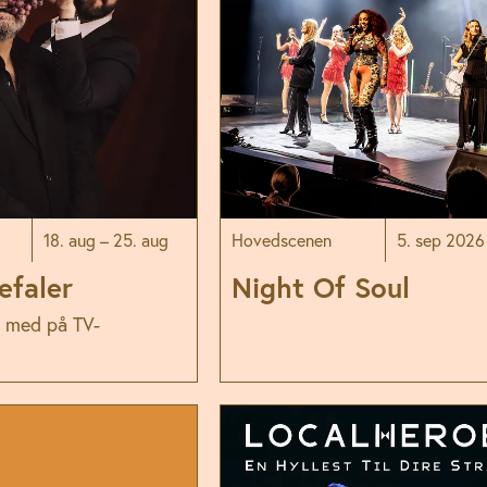
18. aug – 25. aug
Hovedscenen
5. sep 2026
efaler
Night Of Soul
i med på TV-