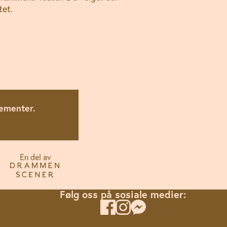
tet.
gementer.
En del av
Følg oss på sosiale medier: