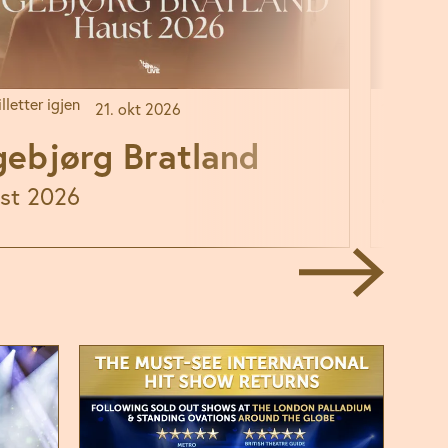
lletter igjen
21. okt 2026
12. aug – 
gebjørg Bratland
Bye
st 2026
av El