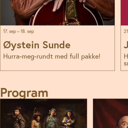
17. sep – 18. sep
21
EKSTRA!
Øystein Sunde
Hurra-meg-rundt med full pakke!
H
s
Program