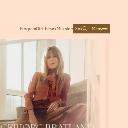
Program
Ditt besøk
Min side
Søk
Meny