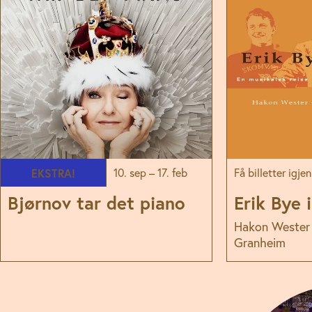
Hovedscenen
Hovedscenen
10. sep – 17. feb
Få billetter igjen
EKSTRA!
Bjørnov tar det piano
Erik Bye 
Hakon Wester
Granheim