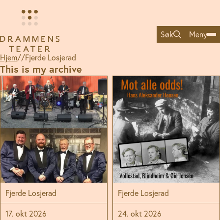
Hopp
til
innhold
Søk
Meny
Hjem
//
Fjerde Losjerad
This is my archive
Fjerde Losjerad
Fjerde Losjerad
17. okt 2026
24. okt 2026