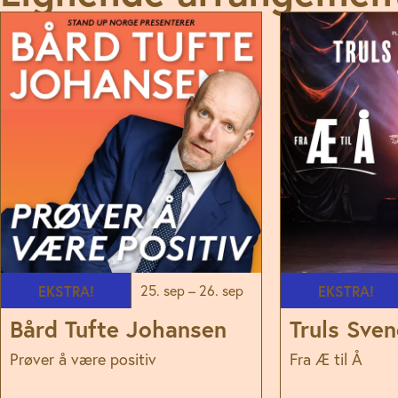
Hovedscenen
Hovedscenen
EKSTRA!
25. sep – 26. sep
EKSTRA!
Bård Tufte Johansen
Truls Sve
Prøver å være positiv
Fra Æ til Å