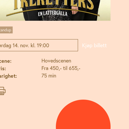
tandup
rdag 14. nov. kl. 19:00
Kjøp billett
cene:
Hovedscenen
is:
Fra 450,- til 655,-
arighet:
75 min