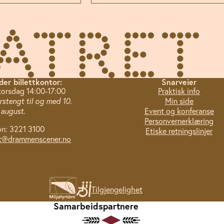
der billettkontor:
Snarveier
torsdag 14:00-17:00
Praktisk info
stengt til og med 10.
Min side
august.
Event og konferanse
Personvernerklæring
on: 3221 3100
Etiske retningslinjer
tt@drammenscener.no
Tilgjengelighet
Samarbeidspartnere