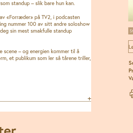
rsom standup – slik bare hun kan.
r av «Forræder» på TV2, i podcasten
lling nummer 100 av sitt andre soloshow
e deg sin mest smakfulle standup
S
Lø
e scene – og energien kommer til å
, et publikum som ler så tårene triller,
S
Pr
V
ter