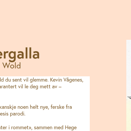
ergalla
s Wold
ld du sent vil glemme. Kevin Vågenes,
antert vil le deg mett av –
kanskje noen helt nye, ferske fra
esis parodi.
fanter i rommet», sammen med Hege