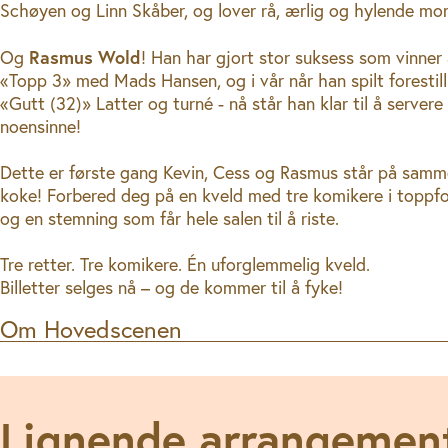
Schøyen og Linn Skåber, og lover rå, ærlig og hylende mo
Rasmus Wold
Og
! Han har gjort stor suksess som vinne
«Topp 3» med Mads Hansen, og i vår når han spilt foresti
«Gutt (32)» Latter og turné - nå står han klar til å server
noensinne!
Dette er første gang Kevin, Cess og Rasmus står på samm
koke! Forbered deg på en kveld med tre komikere i toppform
og en stemning som får hele salen til å riste.
Tre retter. Tre komikere. Én uforglemmelig kveld.
Billetter selges nå – og de kommer til å fyke!
Om Hovedscenen
Lignende arrangemen