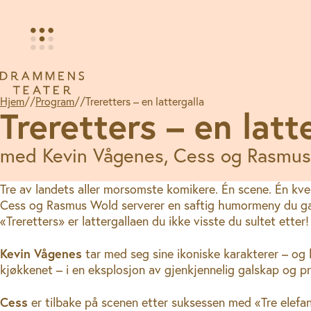
Hopp
til
innhold
Hjem
//
Program
//
Treretters – en lattergalla
Treretters – en latt
med Kevin Vågenes, Cess og Rasmu
Tre av landets aller morsomste komikere. Én scene. Én kve
Cess og Rasmus Wold serverer en saftig humormeny du gar
«Treretters» er lattergallaen du ikke visste du sultet etter!
Kevin Vågenes
tar med seg sine ikoniske karakterer – og 
kjøkkenet – i en eksplosjon av gjenkjennelig galskap og pr
Cess
er tilbake på scenen etter suksessen med «Tre ele