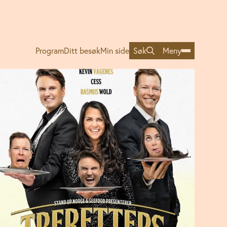
Program
Ditt besøk
Min side
Søk
Meny