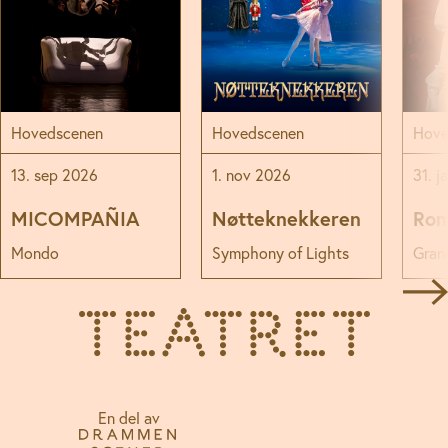
Hovedscenen
Hovedscenen
Hove
13. sep 2026
1. nov 2026
31. j
MICOMPAÑIA
Nøtteknekkeren
Rom
Mondo
Symphony of Lights
Grand
En del av