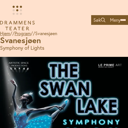
Hopp
til
innhold
Søk
Meny
Hjem
//
Program
//
Svanesjøen
Svanesjøen
Symphony of Lights