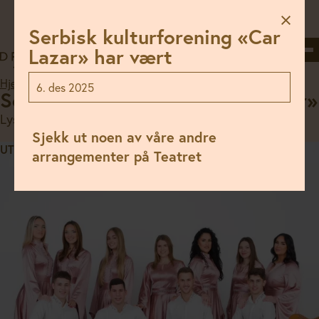
Hopp
til
Serbisk kulturforening «Car
innhold
Søk
Meny
Lazar» har vært
Hjem
//
Program
//
Serbisk kulturforening «Car Lazar»
6. des 2025
Serbisk kulturforening «Car Lazar»
Lyset i mørket
Sjekk ut noen av våre andre
UTSOLGT
arrangementer på Teatret