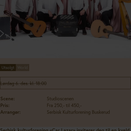
Utsolgt
World
Lørdag 6. des. kl. 18:00
Scene:
Studioscenen
Pris:
Fra 250,- til 450,-
Arrangør:
Serbisk Kulturforening Buskerud
Serbisk kulturforening «Car Lazar» inviterer deg til en kveld