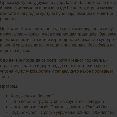
Српско културно удружење „Цар Лазар“ Вас позива на вечe
балканских звукова и ритмова где ће песма, игра и музика
оживети снагу једне културе пуне боја, емоција и животне
радости.
Позивамо Вас на путовање где свака мелодија носи своју
причу, а сваки корак плеса открива дах традиције. Ово вече
је омаж лепоти, страсти и изражајности балканске културе
и њеној снази да дотакне срце и инспирише, без обзира на
порекло и језик.
Ово вече је позив да се осети ритам једног поднебља –
страствен, снажан и дирљив, да се осети топлина југа и
упозна културу која остаје у сећању дуго након последњег
тона.
Програм:
Хор „Фенечки бисери“
Етно певачка група „Српска круна“ из Пошгруна
Фолклорни ансамбл Српског друштва „Рас“ из Осла
КУД „Божури“ – Српско удружење „Милош Обилић“ из