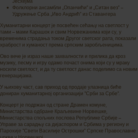
Јесхејма
Фолклорни ансамбли „Опанчићи“ и „Ситан вез“ –
Удружење Срба „Иво Андрић“ из Ставангера
Хуманитарни концерт је посвећен сећању на светлост у
тами – мами Карашок и свим Норвежанима који су, у
временима страдања током Другог светског рата, показали
храброст и хуманост према српским заробљеницима.
Ово вече је израз наше захвалности и прилика да кроз
музику, песму и игру одамо почаст онима који су у мраку
носили светлост, и да ту светлост данас поделимо са новим
генерацијама.
У њихову част, сав приход од продаје улазница биће
дониран хуманитарној организацији “Срби за Србе”.
Концерт је подржан од стране Драмен комуне,
Министарства одбране Краљевине Норвешке,
Министарства спољних послова Републике Србије –
Управе за сарадњу са дијаспором и Србима у региону и
Парохије “Свети Василије Острошки” Српске Православне
цркве у Норвешкој.