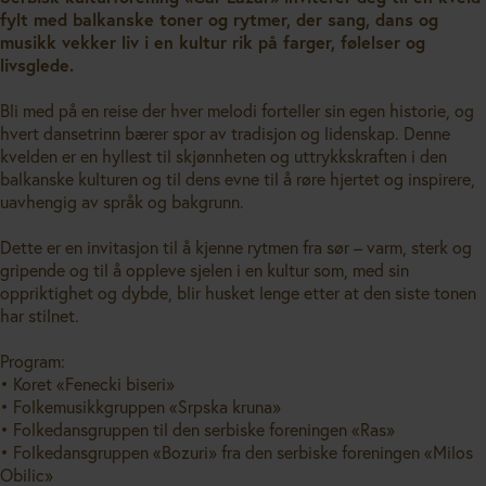
fylt med balkanske toner og rytmer, der sang, dans og
musikk vekker liv i en kultur rik på farger, følelser og
livsglede.
Bli med på en reise der hver melodi forteller sin egen historie, og
hvert dansetrinn bærer spor av tradisjon og lidenskap. Denne
kvelden er en hyllest til skjønnheten og uttrykkskraften i den
balkanske kulturen og til dens evne til å røre hjertet og inspirere,
uavhengig av språk og bakgrunn.
Dette er en invitasjon til å kjenne rytmen fra sør – varm, sterk og
gripende og til å oppleve sjelen i en kultur som, med sin
oppriktighet og dybde, blir husket lenge etter at den siste tonen
har stilnet.
Program:
• Koret «Fenecki biseri»
• Folkemusikkgruppen «Srpska kruna»
• Folkedansgruppen til den serbiske foreningen «Ras»
• Folkedansgruppen «Bozuri» fra den serbiske foreningen «Milos
Obilic»