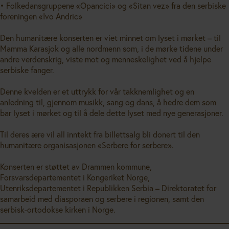
• Folkedansgruppene «Opancici» og «Sitan vez» fra den serbiske
foreningen «Ivo Andric»
Den humanitære konserten er viet minnet om lyset i mørket – til
Mamma Karasjok og alle nordmenn som, i de mørke tidene under
andre verdenskrig, viste mot og menneskelighet ved å hjelpe
serbiske fanger.
Denne kvelden er et uttrykk for vår takknemlighet og en
anledning til, gjennom musikk, sang og dans, å hedre dem som
bar lyset i mørket og til å dele dette lyset med nye generasjoner.
Til deres ære vil all inntekt fra billettsalg bli donert til den
humanitære organisasjonen «Serbere for serbere».
Konserten er støttet av Drammen kommune,
Forsvarsdepartementet i Kongeriket Norge,
Utenriksdepartementet i Republikken Serbia – Direktoratet for
samarbeid med diasporaen og serbere i regionen, samt den
serbisk-ortodokse kirken i Norge.