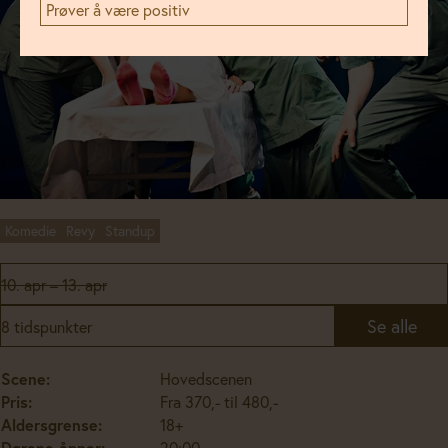
Prøver å være positiv
Komedie
Revy
Standup
10. apr – 13. apr
Se alle
8 tidspunkter
Scene:
Hovedscenen
Pris:
Fra 370,- til 480,-
Aldersgrense:
18+
Dørene åpner:
20:00