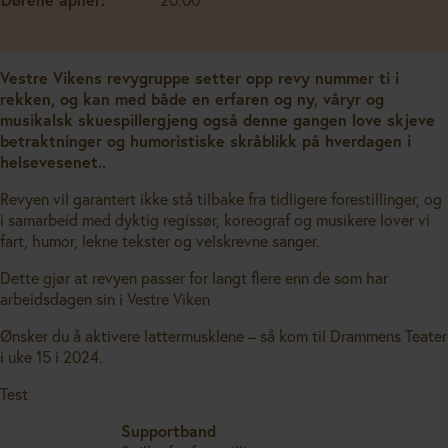
Vestre Vikens revygruppe setter opp revy nummer ti i
rekken, og kan med både en erfaren og ny, våryr og
musikalsk skuespillergjeng også denne gangen love skjeve
betraktninger og humoristiske skråblikk på hverdagen i
helsevesenet..
Revyen vil garantert ikke stå tilbake fra tidligere forestillinger, og
i samarbeid med dyktig regissør, koreograf og musikere lover vi
fart, humor, lekne tekster og velskrevne sanger.
Dette gjør at revyen passer for langt flere enn de som har
arbeidsdagen sin i Vestre Viken
Ønsker du å aktivere lattermusklene – så kom til Drammens Teater
i uke 15 i 2024.
Test
Supportband