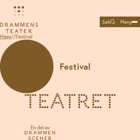
Hopp
til
innhold
Søk
Meny
Hjem
//
Festival
Festival
En del av