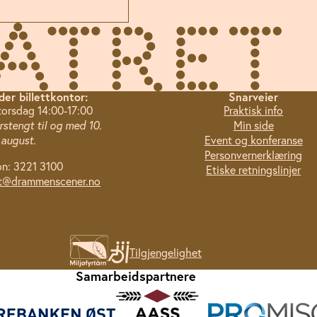
der billettkontor:
Snarveier
torsdag 14:00-17:00
Praktisk info
stengt til og med 10.
Min side
august.
Event og konferanse
Personvernerklæring
on: 3221 3100
Etiske retningslinjer
tt@drammenscener.no
Tilgjengelighet
Samarbeidspartnere