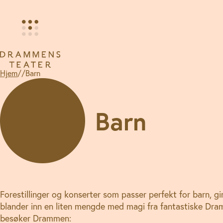
Hopp
til
innhold
Hjem
//
Barn
Barn
Forestillinger og konserter som passer perfekt for barn, gi
blander inn en liten mengde med magi fra fantastiske Dram
besøker Drammen: