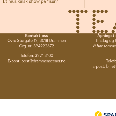
Et musikalsk show på "isen"
Kontakt oss
Åpningsti
Øvre Storgate 12, 3018 Drammen
Tirsdag og 
Org. nr: 894922672
Vi har sommer
Telefon: 3221 3100
E-post: post@drammenscener.no
Telef
E-post:
bille