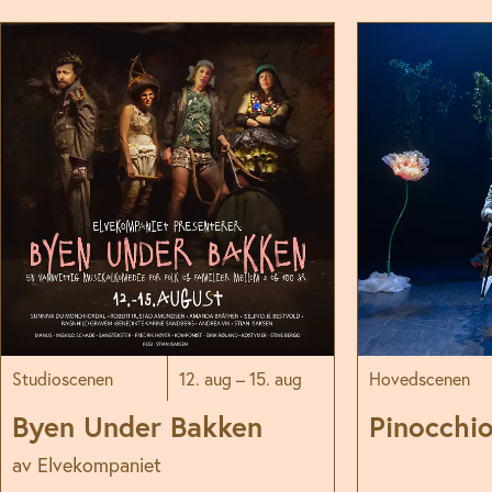
Studioscenen
12. aug – 15. aug
Hovedscenen
Byen Under Bakken
Pinocchi
av Elvekompaniet