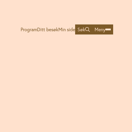
Søk
Meny
Program
Ditt besøk
Min side