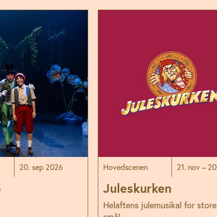
20. sep 2026
Hovedscenen
21. nov – 20
o
Juleskurken
Helaftens julemusikal for stor
små!